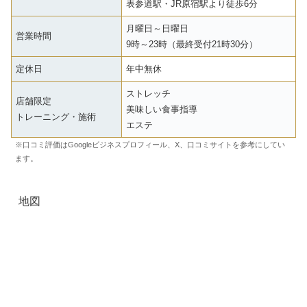
表参道駅・JR原宿駅より徒歩6分
月曜日～日曜日
営業時間
9時～23時（最終受付21時30分）
定休日
年中無休
ストレッチ
店舗限定
美味しい食事指導
トレーニング・施術
エステ
※口コミ評価はGoogleビジネスプロフィール、X、口コミサイトを参考にしてい
ます。
地図