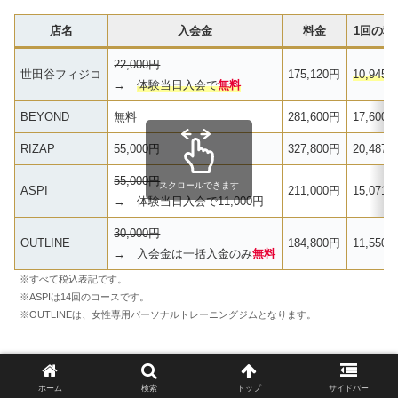
店名
入会金
料金
1回の料
22,000円
世田谷フィジコ
175,120円
10,945
→
体験当日入会で
無料
BEYOND
無料
281,600円
17,600
RIZAP
55,000円
327,800円
20,487
55,000円
スクロールできます
ASPI
211,000円
15,071
→ 体験当日入会で11,000円
30,000円
OUTLINE
184,800円
11,550
→ 入会金は一括入金のみ
無料
※すべて税込表記です。
※ASPIは14回のコースです。
※OUTLINEは、女性専用パーソナルトレーニングジムとなります。
なお、世田谷フィジコは、「【月額制】週2回パーソナル
Plan（8回）」を2ヶ月（16回）契約した場合で計算して
ホーム
検索
トップ
サイドバー